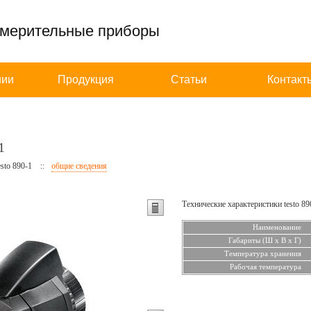
змерительные приборы
нии
Продукция
Статьи
Контакт
1
esto 890-1
::
общие сведения
Технические характеристики testo 89
Наименование
Габариты (Ш х В х Г)
Температура хранения
Рабочая температура