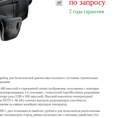
по запросу
2 года гарантии
 прибор для бесконтактной диагностики теплового состояния строительных
дования.
 480 пикселей и германиевой оптике изображения, получаемые с помощью
етализированными, а в сочетании с технологией SuperResolution разрешение
етыре раза (1280 x 960 пикселей). Высокий показатель температурной
ора NETD (<40 мК) означает высокую разрешающую способность
ражение на снимке малейших перепадов температур.
890-1 дает возможность наиболее удобного для пользователя расположения
ние тепловизором и ввод данных возможен как с помощью джойстика (что