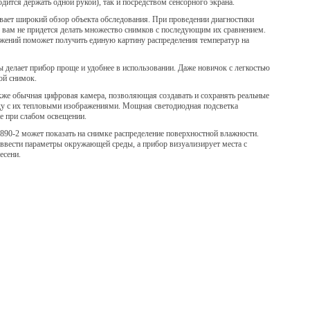
одится держать одной рукой), так и посредством сенсорного экрана.
ивает широкий обзор объекта обследования. При проведении диагностики
-1 вам не придется делать множество снимков с последующим их сравнением.
жений поможет получить единую картину распределения температур на
делает прибор проще и удобнее в использовании. Даже новичок с легкостью
ой снимок.
также обычная цифровая камера, позволяющая создавать и сохранять реальные
ду с их тепловыми изображениями. Мощная светодиодная подсветка
е при слабом освещении.
 890-2 может показать на снимке распределение поверхностной влажности.
вести параметры окружающей среды, а прибор визуализирует места с
есени.