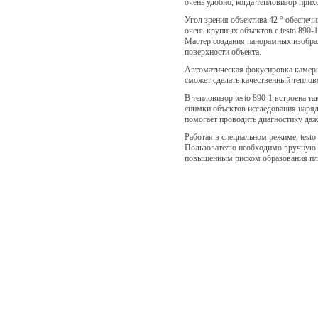
очень удобно, когда тепловизор прих
Угол зрения объектива 42 ° обеспеч
очень крупных объектов с testo 890
Мастер создания панорамных изобра
поверхности объекта.
Автоматическая фокусировка камеры 
сможет сделать качественный теплов
В тепловизор testo 890-1 встроена 
снимки объектов исследования наря
помогает проводить диагностику даж
Работая в специальном режиме, testo
Пользователю необходимо вручную в
повышенным риском образования пл