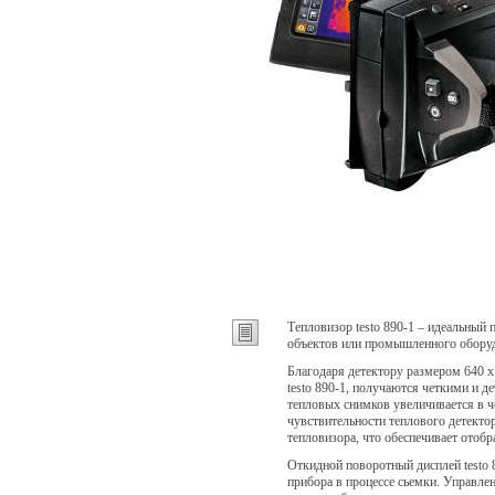
Тепловизор testo 890-1 – идеальный
объектов или промышленного обору
Благодаря детектору размером 640 х
testo 890-1, получаются четкими и д
тепловых снимков увеличивается в ч
чувствительности теплового детект
тепловизора, что обеспечивает отоб
Откидной поворотный дисплей testo 
прибора в процессе сьемки. Управле