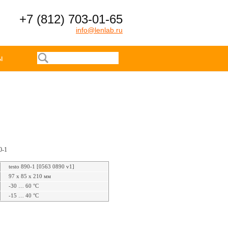
+7 (812) 703-01-65
info@lenlab.ru
ы
0-1
testo 890-1 [0563 0890 v1]
97 x 85 x 210 мм
-30 … 60 °C
-15 … 40 °C