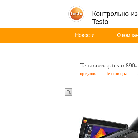
Контрольно-и
Testo
Новости
О компа
Тепловизор testo 890-
продукция
::
Тепловизоры
::
t