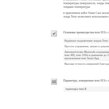
температуры поверхности, зонды тем
зондами температуры
в практичном кейсе Smart Case искл
зонда Testo позволяют использовать
Основные преимущества testo 915i
Надёжное подключение зондов Testo 
Простое управление, анализ и докум
Автоматическое Bluetooth-соединени
testo 400, testo 550s) в диапазоне 
приложением testo Smart App.
Высокая точность измерений благода
Параметры, измеряемые testo 915i
термопара типа K