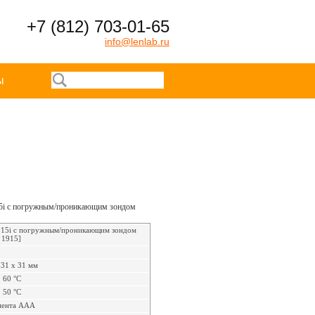
+7 (812) 703-01-65
info@lenlab.ru
ы
915i с погружным/проникающим зондом
 915i с погружным/проникающим зондом
 1915]
 31 x 31 мм
 60 °C
 50 °C
мента AAA