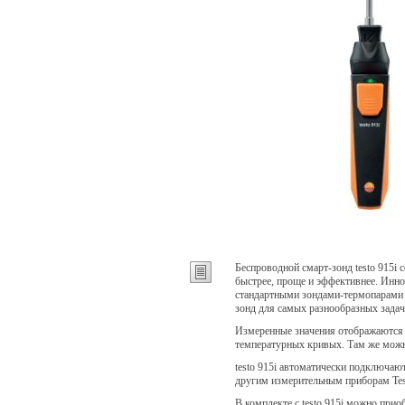
Беспроводной смарт-зонд testo 915i
быстрее, проще и эффективнее. Инн
стандартными зондами-термопарами ти
зонд для самых разнообразных задач
Измеренные значения отображаются в
температурных кривых. Там же можн
testo 915i автоматически подключаю
другим измерительным приборам Tes
В комплекте с testo 915i можно при