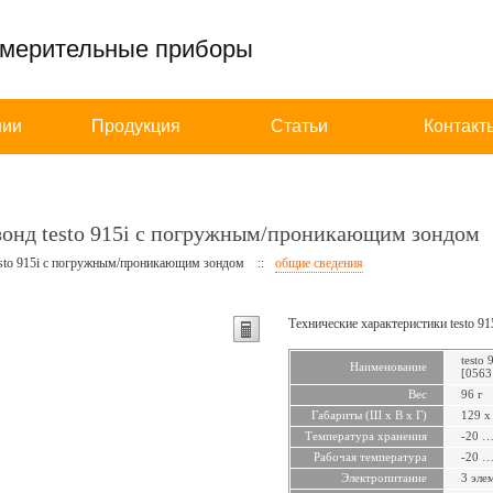
змерительные приборы
нии
Продукция
Статьи
Контакт
зонд testo 915i с погружным/проникающим зондом
esto 915i с погружным/проникающим зондом
::
общие сведения
Технические характеристики testo 
testo
Наименование
[0563
Вес
96 г
Габариты (Ш х В х Г)
129 x
Температура хранения
-20 …
Рабочая температура
-20 …
Электропитание
3 эле