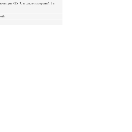
асов при +25 °C и цикле измерений 1 с
ooth