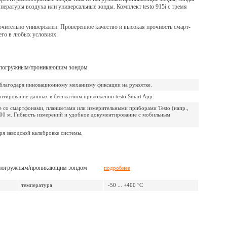
пературы воздуха или универсальные зонды. Комплект testo 915i с тремя
ючительно универсален. Проверенное качество и высокая прочность смарт-
 его в любых условиях.
 с погружным/проникающим зондом
благодаря инновационному механизму фиксации на рукоятке.
ентирование данных в бесплатном приложении testo Smart App.
е со смартфонами, планшетами или измерительными приборами Testo (напр.,
до 100 м. Гибкость измерений и удобное документирование с мобильным
ря заводской калибровке системы.
 с погружным/проникающим зондом
подробнее
температура
-50 ... +400 °C