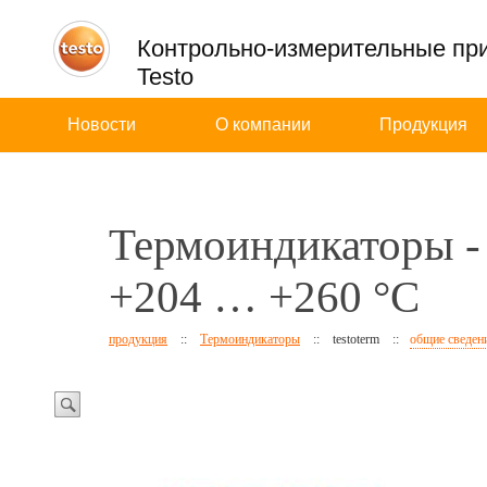
Контрольно-измерительные пр
Testo
Новости
О компании
Продукция
Термоиндикаторы -
+204 … +260 °C
продукция
::
Термоиндикаторы
::
testoterm
::
общие сведен