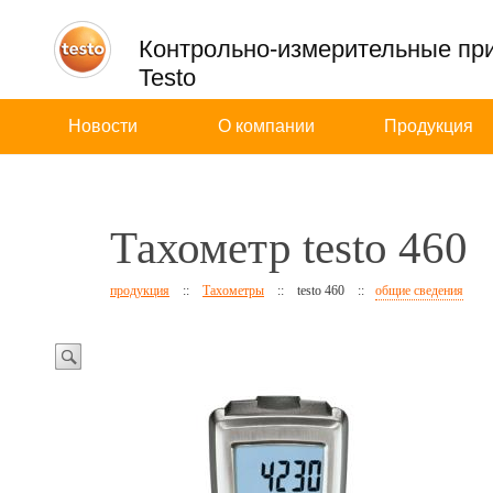
Контрольно-измерительные пр
Testo
Новости
О компании
Продукция
Тахометр testo 460
продукция
::
Тахометры
::
testo 460
::
общие сведения