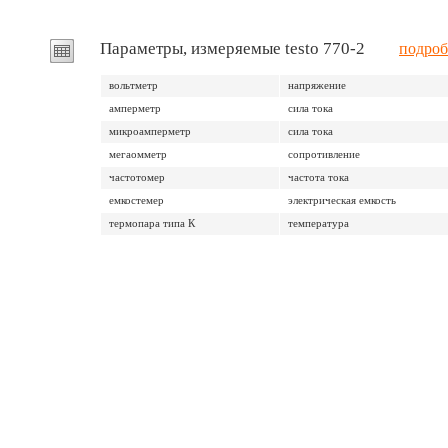
Параметры, измеряемые testo 770-2
подроб
вольтметр
напряжение
амперметр
сила тока
микроамперметр
сила тока
мегаомметр
сопротивление
частотомер
частота тока
емкостемер
электрическая емкость
термопара типа К
температура