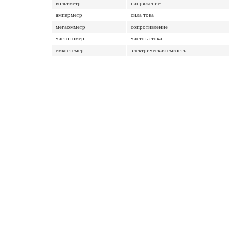
вольтметр
напряжение
амперметр
сила тока
мегаомметр
сопротивление
частотомер
частота тока
емкостемер
электрическая емкость