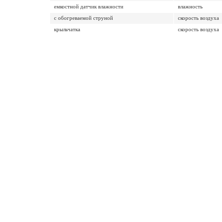
емкостной датчик влажности
влажность
с обогреваемой струной
скорость воздуха
крыльчатка
скорость воздуха