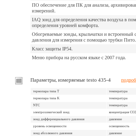
ПО обеспечение для ПК для анализа, архивиров
измерений.
IAQ зонд для определения качества воздуха в по
определения уровней комфорта.
Обогреваемые зонды, крыльчатки и встроенный 
давления для измерения с помощью трубки Пито.
Класс защиты IP54.
Меню прибора на русском языке с 2007 года.
Параметры, измеряемые testo 435-4
подроб
термопара типа T
температура
термопара типа K
температура
NTC
температура
электрохимический зонд
концентрация CO
зонд дифференциального давления
давление
уровень освещенности
освещенность
зонд абсолюного давления
давление